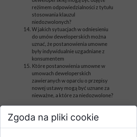
reżimem odpowiedzialności z tytułu
stosowania klauzul
niedozwolonych?
W jakich sytuacjach w odniesieniu
do umów deweloperskich można
uznać, że postanowienia umowne
były indywidualnie uzgadniane z
konsumentem
Które postanowienia umowne w
umowach deweloperskich
zawieranych w oparciu o przepisy
nowej ustawy mogą być uznane za
nieważne, a które za niedozwolone?
Zgoda na pliki cookie
PRELEGENCI
Ekspert z zakresu prawa nieruchomości,