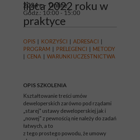
lipca 2022 roku w
2024 r. - Online
Godz.: 10:00 - 15:00
praktyce
OPIS
|
KORZYŚCI
|
ADRESACI
|
PROGRAM
|
PRELEGENCI
|
METODY
|
CENA
|
WARUNKI UCZESTNICTWA
OPIS SZKOLENIA
Kształtowanie treści umów
deweloperskich zarówno pod rządami
„starej” ustawy deweloperskiej jak i
„nowej” z pewnością nie należy do zadań
łatwych, a to
z tego prostego powodu, że umowy