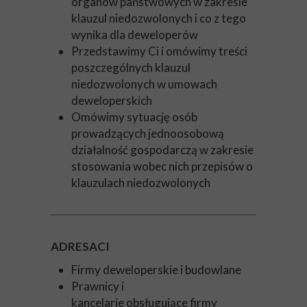
organów państwowych w zakresie
klauzul niedozwolonych i co z tego
wynika dla deweloperów
Przedstawimy Ci i omówimy treści
poszczególnych klauzul
niedozwolonych w umowach
deweloperskich
Omówimy sytuację osób
prowadzących jednoosobową
działalność gospodarczą w zakresie
stosowania wobec nich przepisów o
klauzulach niedozwolonych
ADRESACI
Firmy deweloperskie i budowlane
Prawnicy i
kancelarie obsługujące firmy