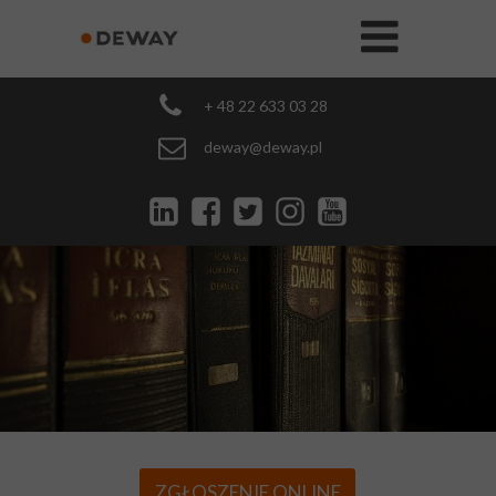
+ 48 22 633 03 28
deway@deway.pl
ZGŁOSZENIE ONLINE