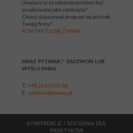
Uważasz że to szkolenie powinno być
zrealizowane jako zamknięte?
Chcesz dopasować program do potrzeb
Twojej firmy?
KONTAKTUJ SIĘ Z NAMI
MASZ PYTANIA ? ZADZWOŃ LUB
WYŚLIJ EMAIL
T:
+48 22 633 03 28
E:
szkolenia@deway.pl
KONFERENCJE I SZKOLENIA DLA
PRAKTYKÓW