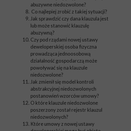
abuzywne niedozwolone?
Co najlepiej zrobić z takiej sytuacji?
Jak sprawdzić czy dana klauzula jest
lub może stanowić klauzulę
abuzywną?
Czy pod rządami nowej ustawy
deweloperskiej osoba fizyczna
prowadząca jednoosobową
działalność gospodarczą może
powoływać się na klauzule
niedozwolone?
Jak zmienił się model kontroli
abstrakcyjnej niedozwolonych
postanowień wzorców umowy?
O które klauzule niedozwolone
poszerzony został rejestr klauzul
niedozwolonych?
Które umowy z nowej ustawy
deweloperskiej mogą być objęte