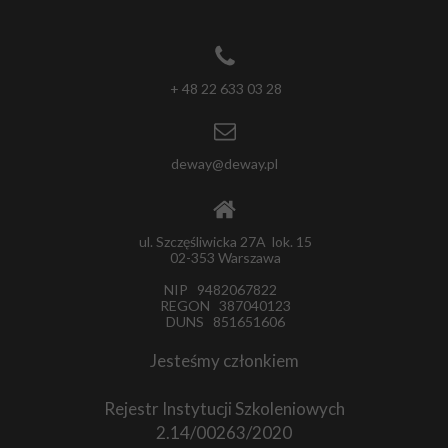
+ 48 22 633 03 28
deway@deway.pl
ul. Szczęśliwicka 27A lok. 15
02-353 Warszawa
NIP 9482067822
REGON 387040123
DUNS 851651606
Jesteśmy członkiem
Rejestr Instytucji Szkoleniowych
2.14/00263/2020