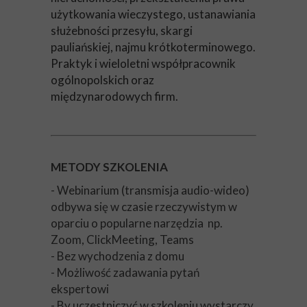
użytkowania wieczystego, ustanawiania
służebności przesyłu, skargi
pauliańskiej, najmu krótkoterminowego.
Praktyk i wieloletni współpracownik
ogólnopolskich oraz
międzynarodowych firm.
METODY SZKOLENIA
- Webinarium (transmisja audio-wideo)
odbywa się w czasie rzeczywistym w
oparciu o popularne narzędzia np.
Zoom, ClickMeeting, Teams
- Bez wychodzenia z domu
- Możliwość zadawania pytań
ekspertowi
- By uczestniczyć w szkoleniu wystarczy