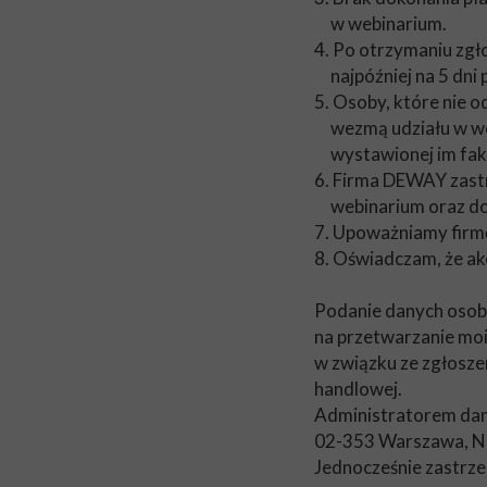
w webinarium.
4. Po otrzymaniu zgł
najpóźniej na 5 dni
5. Osoby, które nie o
wezmą udziału w web
wystawionej im fak
6. Firma DEWAY zastr
webinarium oraz do 
7. Upoważniamy firm
8. Oświadczam, że ak
Podanie danych osobo
na przetwarzanie mo
w związku ze zgłosze
handlowej.
Administratorem dany
02-353 Warszawa, N
Jednocześnie zastrze