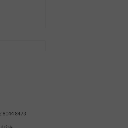
j
02 8044 8473
udziału