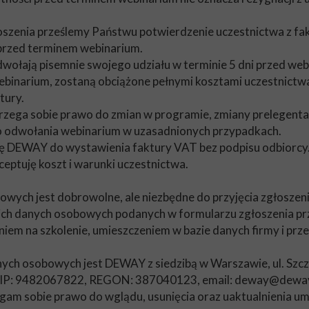
oszenia prześlemy Państwu potwierdzenie uczestnictwa z f
 przed terminem webinarium.
dwołają pisemnie swojego udziału w terminie 5 dni przed web
inarium, zostaną obciążone pełnymi kosztami uczestnictw
tury.
zega sobie prawo do zmian w programie, zmiany prelegenta
odwołania webinarium w uzasadnionych przypadkach.
ę DEWAY do wystawienia faktury VAT bez podpisu odbiorcy
ceptuję koszt i warunki uczestnictwa.
wych jest dobrowolne, ale niezbędne do przyjęcia zgłosze
ich danych osobowych podanych w formularzu zgłoszenia 
niem na szkolenie, umieszczeniem w bazie danych firmy i prz
ch osobowych jest DEWAY z siedzibą w Warszawie, ul. Szcz
IP: 9482067822, REGON: 387040123, email: deway@deway
gam sobie prawo do wglądu, usunięcia oraz uaktualnienia u