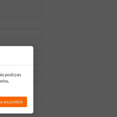
niu podczas
wisu,
a wszystkie