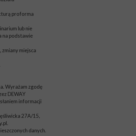
akturą proforma
inarium lub nie
a na podstawie
, zmiany miejsca
.
nia. Wyrażam zgodę
przez DEWAY
esłaniem informacji
ęśliwicka 27A/15,
.pl.
mieszczonych danych.