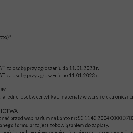
tto)*
AT za osobę przy zgłoszeniu do 11.01.2023 r.
AT za osobę przy zgłoszeniu po 11.01.2023 r.
IUM
la jednej osoby, certyfikat, materiały w wersji elektroniczne
NICTWA
konać przed webinarium na konto nr: 53 1140 2004 0000 37
ionego formularza jest zobowiązaniem do zapłaty.
atności przed terminem webinarium nie oznacza rezygnacji z 