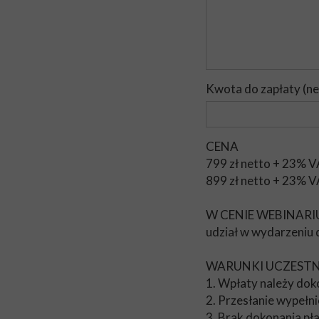
Kwota do zapłaty (ne
CENA
799 zł netto + 23% V
899 zł netto + 23% V
W CENIE WEBINAR
udział w wydarzeniu d
WARUNKI UCZEST
1. Wpłaty należy do
2. Przesłanie wypełn
3. Brak dokonania pł