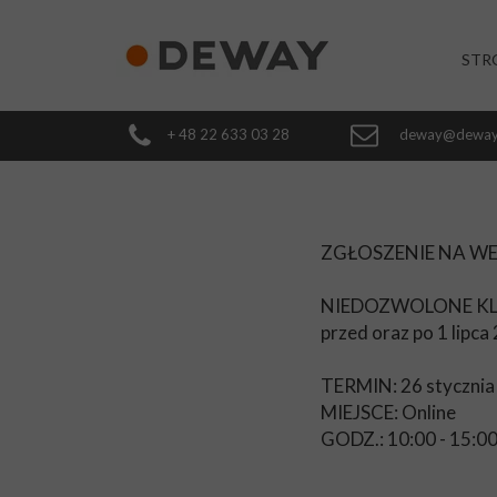
STR
+ 48 22 633 03 28
deway@deway
ZGŁOSZENIE NA WE
NIEDOZWOLONE K
przed oraz po 1 lipc
TERMIN: 26 stycznia 
MIEJSCE: Online
GODZ.: 10:00 - 15:0