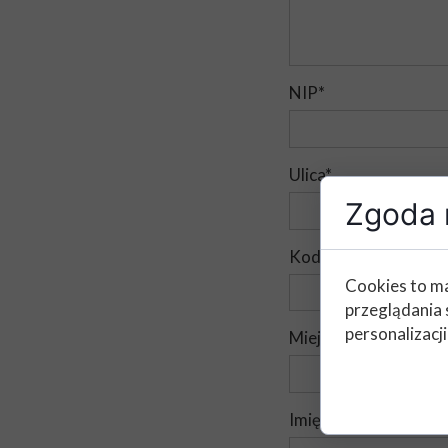
NIP*
Ulica*
Zgoda n
Kod pocztowy*
Cookies to ma
przeglądania 
personalizacji
Miejscowość*
Imię i nazwisko (Osob