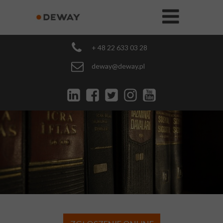
+ 48 22 633 03 28
deway@deway.pl