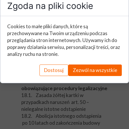
doprecyzowujące.
Zgoda na pliki cookie
17.4. Dokumenty niezbędne do
oddania obiektów do użytkowania –
ograniczenie dokumentów
Cookies to małe pliki danych, które są
archiwizowanych przez organy nadzoru
przechowywane na Twoim urządzeniu podczas
budowlanego
przeglądania stron internetowych. Używamy ich do
17.5. Zakres obowiązkowej kontroli
poprawy działania serwisu, personalizacji treści, oraz
przed dopuszczeniem obiektu do
analizy ruchu na stronie.
użytkowania
17.6. Pozwolenie na użytkowanie –
Dostosuj
Zezwól na wszystkie
ograniczenie stron postępowania
18. Samowola budowlana -
obowiązujące procedury legalizacyjne
18.1. Zasada żółtej kartki w
przypadkach naruszeń art. 50 –
nielegalne istotne odstąpienie
18.2. Abolicja istotnego odstąpienia
po 10 latach od zakończenia budowy