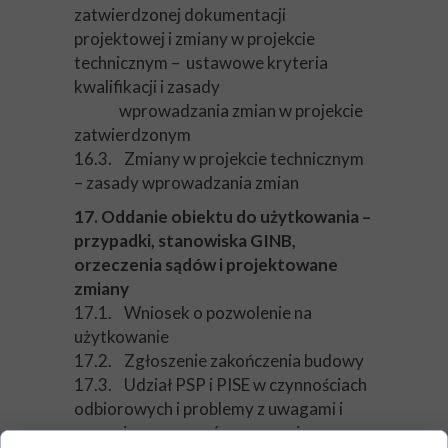
zatwierdzonej dokumentacji
projektowej i zmiany w projekcie
technicznym – ustawowe kryteria
kwalifikacji i zasady
wprowadzania zmian w projekcie
zatwierdzonym
16.3. Zmiany w projekcie technicznym
– zasady wprowadzania zmian
17. Oddanie obiektu do użytkowania –
przypadki, stanowiska GINB,
orzeczenia sądów i projektowane
zmiany
17.1. Wniosek o pozwolenie na
użytkowanie
17.2. Zgłoszenie zakończenia budowy
17.3. Udział PSP i PISE w czynnościach
odbiorowych i problemy z uwagami i
sprzeciwem organów oraz zmiany