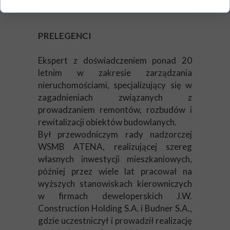
PRELEGENCI
Ekspert z doświadczeniem ponad 20
letnim w zakresie zarządzania
nieruchomościami, specjalizujący się w
zagadnieniach związanych z
prowadzaniem remontów, rozbudów i
rewitalizacji obiektów budowlanych.
Był przewodniczym rady nadzorczej
WSMB ATENA, realizującej szereg
własnych inwestycji mieszkaniowych,
później przez wiele lat pracował na
wyższych stanowiskach kierowniczych
w firmach deweloperskich J.W.
Construction Holding S.A. i Budner S.A.,
gdzie uczestniczył i prowadził realizację