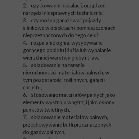
2. użytkowanie instalacji, urządzeń i
narzędzi niesprawnych technicznie
3. czy można garażować pojazdy
silnikowe w obiektach i pomieszczeniach
nieprzeznaczonych do tego celu?
4. rozpalanie ognia, wysypywanie
gorącego popiołu i żużla lub wypalanie
wierzchniej warstwy gleby i traw,
5. składowanie na terenie
nieruchomości materiałów palnych, w
tym pozostałości roślinnych, gałęzi i
chrustu,
6. stosowanie materiałów palnych jako
elementy wystroju wnętrz, i jako osłony
punktów świetlnych,
7. składowanie materiałów palnych,
przechowywanie butli przeznaczonych
do gazów palnych,