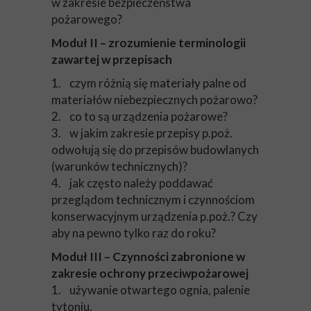
w zakresie bezpieczeństwa
pożarowego?
Moduł II – zrozumienie terminologii
zawartej w przepisach
1. czym różnią się materiały palne od
materiałów niebezpiecznych pożarowo?
2. co to są urządzenia pożarowe?
3. w jakim zakresie przepisy p.poż.
odwołują się do przepisów budowlanych
(warunków technicznych)?
4. jak często należy poddawać
przeglądom technicznym i czynnościom
konserwacyjnym urządzenia p.poż.? Czy
aby na pewno tylko raz do roku?
Moduł III – Czynności zabronione w
zakresie ochrony przeciwpożarowej
1. używanie otwartego ognia, palenie
tytoniu,