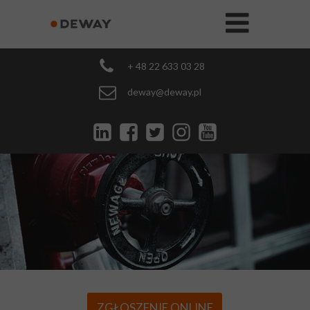
+ 48 22 633 03 28
deway@deway.pl
ZGŁOSZENIE ONLINE