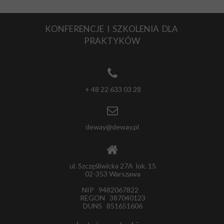
KONFERENCJE I SZKOLENIA DLA
PRAKTYKÓW
+ 48 22 633 03 28
deway@deway.pl
ul. Szczęśliwicka 27A lok. 15
02-353 Warszawa
NIP 9482067822
REGON 387040123
DUNS 851651606