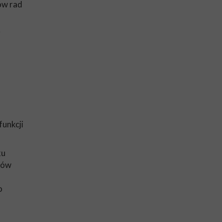
ów rad
z
funkcji
ku
sów
o