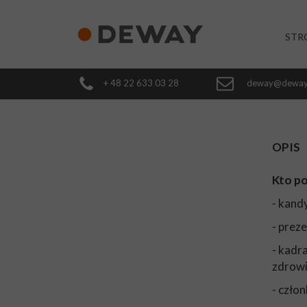
STR
+ 48 22 633 03 28
deway@deway
OPIS
Kto po
- kand
- prez
- kadr
zdrow
- czło