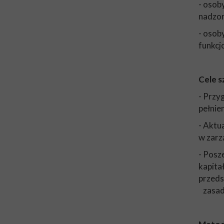
- osob
nadzo
- osob
funkc
Cele s
- Przy
pełnie
- Aktu
w zarz
- Posz
kapita
przeds
zasad 