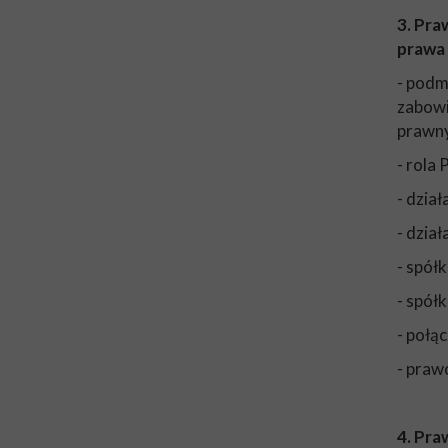
3. Pr
prawa
- podm
zabowi
prawn
- rola
- dzia
- dzia
- spół
- spół
- połąc
- praw
4. Pra