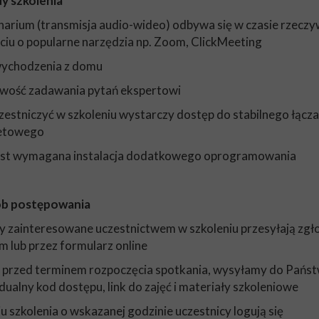
y szkolenia
narium (transmisja audio-wideo) odbywa się w czasie rzecz
ciu o popularne narzędzia np. Zoom, ClickMeeting
wychodzenia z domu
iwość zadawania pytań ekspertowi
czestniczyć w szkoleniu wystarczy dostęp do stabilnego łącza
netowego
jest wymagana instalacja dodatkowego oprogramowania
b postępowania
y zainteresowane uczestnictwem w szkoleniu przesyłają zgł
m lub przez formularz online
ń przed terminem rozpoczęcia spotkania, wysyłamy do Państ
dualny kod dostępu, link do zajęć i materiały szkoleniowe
iu szkolenia o wskazanej godzinie uczestnicy logują się