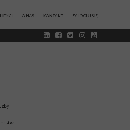
LIENCI
O NAS
KONTAKT
ZALOGUJ SIĘ
łużby
iorstw