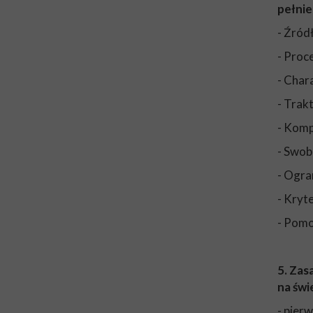
pełnie
- Źród
- Pro
- Char
- Trak
- Komp
- Swo
- Ogra
- Kryt
- Pomo
5. Zas
na świ
- pier