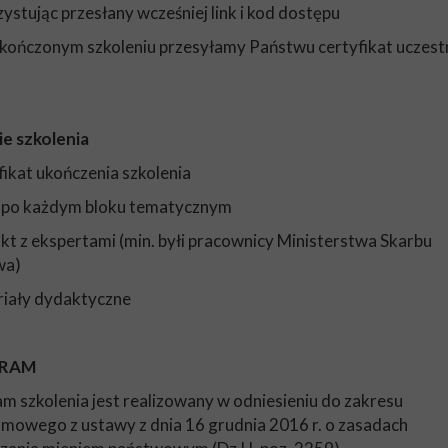
ystując przesłany wcześniej link i kod dostępu
akończonym szkoleniu przesyłamy Państwu certyfikat uczest
e szkolenia
yfikat ukończenia szkolenia
y po każdym bloku tematycznym
akt z ekspertami (min. byłi pracownicy Ministerstwa Skarbu
wa)
riały dydaktyczne
RAM
m szkolenia jest realizowany w odniesieniu do zakresu
mowego z ustawy z dnia 16 grudnia 2016 r. o zasadach