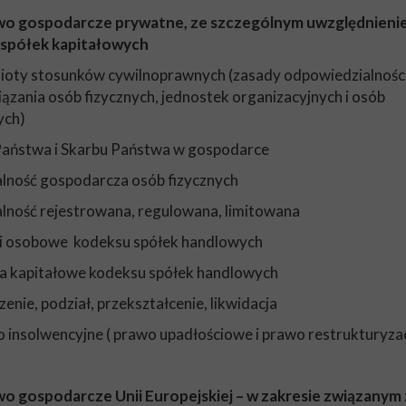
awo gospodarcze prywatne, ze szczególnym uwzględnieni
 spółek kapitałowych
ioty stosunków cywilnoprawnych (zasady odpowiedzialności
ązania osób fizycznych, jednostek organizacyjnych i osób
ych)
 Państwa i Skarbu Państwa w gospodarce
łalność gospodarcza osób fizycznych
łalność rejestrowana, regulowana, limitowana
ki osobowe kodeksu spółek handlowych
ka kapitałowe kodeksu spółek handlowych
zenie, podział, przekształcenie, likwidacja
o insolwencyjne ( prawo upadłościowe i prawo restrukturyza
wo gospodarcze Unii Europejskiej – w zakresie związanym 