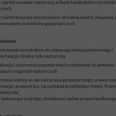
y zainteresowane rejestracją w Bazie kandydatów na członk
rczych
y zainteresowane poszerzeniem aktualnej wiedzy związanej 
jonowaniem podmiotów gospodarczych
zkolenia
gotowanie uczestników do zdania egzaminu państwowego i
nia funkcji członka rady nadzorczej
alizacja i usystematyzowanie wiedzy niezbędnej do pełnienia 
ądach i organach nadzorczych
erzenie wiedzy w zakresie prawa gospodarczego, prawa ryn
łowego, prawa pracy, zarządzania przedsiębiorstwem, finan
iębiorstw,
ładu korporacyjnego, działalności spółek prawa handloweg