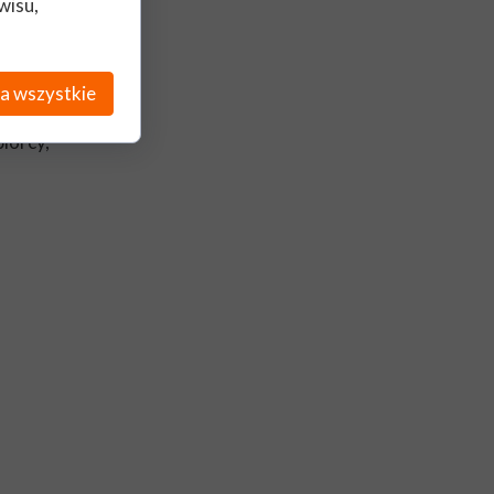
wisu,
a wszystkie
z KRS
biorcy,