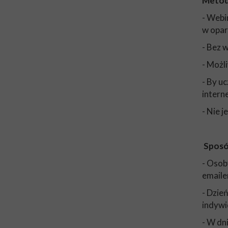
Metod
- Webi
w opar
- Bez 
- Możl
- By u
inter
- Nie 
Sposó
- Osob
emaile
- Dzie
indywi
- W dn