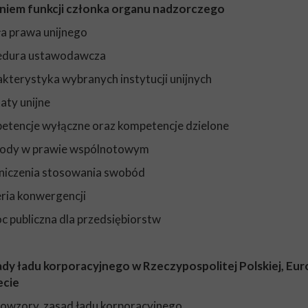
niem funkcji członka organu nadzorczego
ła prawa unijnego
cedura ustawodawcza
akterystyka wybranych instytucji unijnych
taty unijne
etencje wyłączne oraz kompetencje dzielone
body w prawie wspólnotowym
niczenia stosowania swobód
eria konwergencji
c publiczna dla przedsiębiorstw
ady ładu korporacyjnego w Rzeczypospolitej Polskiej, Euro
ecie
wowzory zasad ładu korporacyjnego