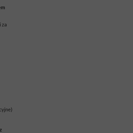
em
 za
cyjne)
z