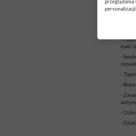
(umow
przeglądania 
staran
personalizacji
2. Pra
- Poję
mali i 
- Swob
zezwol
- Taje
- Rejes
- Zasa
antym
- Ochr
- Dzia