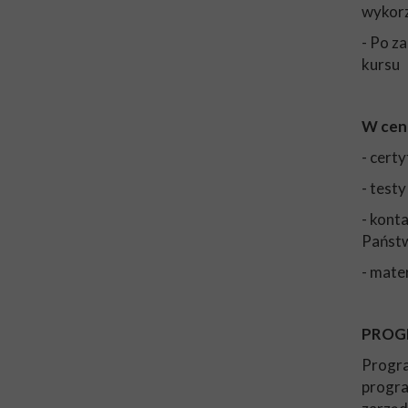
wykorz
- Po z
kursu
W ceni
- cert
- test
- kont
Państ
- mate
PROG
Progra
progra