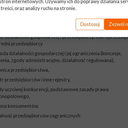
a
stron internetowych. Używamy ich do poprawy działania ser
nego działania, umowa rezultatu).
 treści, oraz analizy ruchu na stronie.
Dostosuj
Zezwól n
wo gospodarcze publiczne. „Konstytucja dla biznesu” ora
cie działalności gospodarczej i przedsiębiorcy, mikroprzedsię
średni przedsiębiorcy
oda działalności gospodarczej i jej ograniczenia (koncesje,
enia, zgody administracyjne, działalność regulowana),
mnica przedsiębiorstwa,
tr przedsiębiorców i inne rejestry,
dy uczciwej konkurencji, podstawowe zasady prawa
onopolowego,
ona konsumentów,
łalność przedsiębiorców zagranicznych