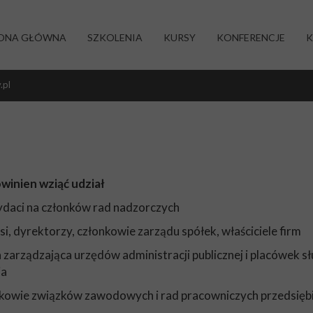
ONA GŁÓWNA
SZKOLENIA
KURSY
KONFERENCJE
K
.pl
winien wziąć udział
ydaci na członków rad nadzorczych
esi, dyrektorzy, członkowie zarządu spółek, właściciele firm
a zarządzająca urzędów administracji publicznej i placówek s
ia
nkowie związków zawodowych i rad pracowniczych przedsięb