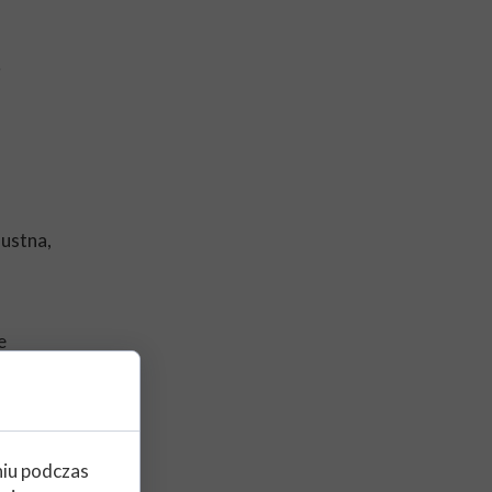
i
 ustna,
e
one,
 najem,
czej
niu podczas