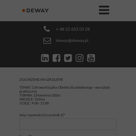
+ 48 22 633 03 28
deway@deway.pl
ZGŁOSZENIE NA SZKOLENIE
TEMAT: Cyfrowa Książka Obiektu Budowlanego - warsztaty
praktyczne
TERMIN: 23 kwietnia 2026 r.
MIEJSCE: Online
GODZ.: 9:00 - 15:00
Imię i nazwisko (Uczestnik 1)*