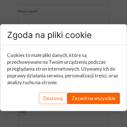
Miejscowość*
Imię i nazwisko (Osoba zgłaszająca)*
Zgoda na pliki cookie
E - mail*
Cookies to małe pliki danych, które są
przechowywane na Twoim urządzeniu podczas
przeglądania stron internetowych. Używamy ich do
Telefon*
poprawy działania serwisu, personalizacji treści, oraz
analizy ruchu na stronie.
Stanowisko*
Dostosuj
Zezwól na wszystkie
Dział*