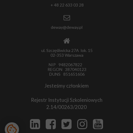
+ 48 22 633 03 28
deway@deway.pl
ul. Szczęśliwicka 27A lok. 15
02-353 Warszawa
NIP 9482067822
REGON 387040123
DUNS 851651606
Jesteśmy członkiem
Rejestr Instytucji Szkoleniowych
2.14/00263/2020