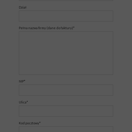
Dział
Pełna nazwa firmy (dane do faktury)*
NIP*
Ulica*
Kod pocztowy*