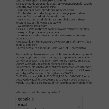
oznacza rezygnacji z udziału w szkoleniu.
4. Po otrzymaniu zgłoszenia prześlemy Państwu potwierdzenie
uczestnictwa z fakturą proforma
najpóźniej na 5 dni przed terminem szkolenia.
5. Osoby, które nie odwołają pisemnie swojego udziału w
terminie 5 dni przed szkoleniem lub nie
wezmą udziału w szkoleniu, zostaną obciążone pełnymi
kosztami uczestnictwa na podstawie
wystawionej im faktury.
6. Firma DEWAY zastrzega sobie prawo do zmian w programie,
zmiany prelegenta, zmiany miejsca
szkolenia oraz do odwołania szkolenia w uzasadnionych
przypadkach.
7. Upoważniamy firmę DEWAY do wystawienia faktury VAT bez
podpisu odbiorcy.
8. Oświadczam, że akceptuję koszt i warunki uczestnictwa.
Podanie danych osobowych jest dobrowolne, ale niezbędne do
przyjęcia zgłoszenia. Wyrażam zgodę na przetwarzanie moich
danych osobowych podanych w formularzu zgłoszenia przez
DEWAY w związku ze zgłoszeniem na szkolenie,
umieszczeniem w bazie danych firmy i przesłaniem informacji
handlowej. Administratorem danych osobowych jest DEWAY z
siedzibą w Warszawie, ul. Szczęśliwicka 27A/15,
02-353 Warszawa, NIP: 9482067822, REGON: 387040123,email:
deway@deway.pl. Jednocześnie zastrzegam sobie prawo do
wglądu, usunięcia oraz uaktualnienia umieszczonych danych.
Informacje o szkoleniu otrzymałem*