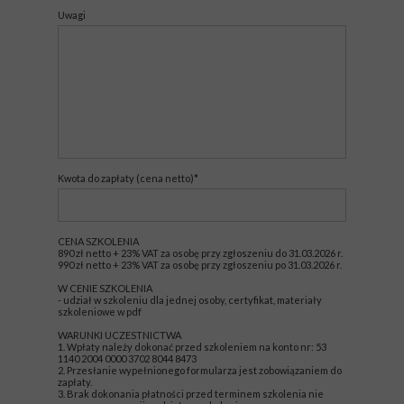
Uwagi
Kwota do zapłaty (cena netto)*
CENA SZKOLENIA
890 zł netto + 23% VAT za osobę przy zgłoszeniu do 31.03.2026 r.
990 zł netto + 23% VAT za osobę przy zgłoszeniu po 31.03.2026 r.
W CENIE SZKOLENIA
- udział w szkoleniu dla jednej osoby, certyfikat, materiały
szkoleniowe w pdf
WARUNKI UCZESTNICTWA
1. Wpłaty należy dokonać przed szkoleniem na konto nr: 53
1140 2004 0000 3702 8044 8473
2. Przesłanie wypełnionego formularza jest zobowiązaniem do
zapłaty.
3. Brak dokonania płatności przed terminem szkolenia nie