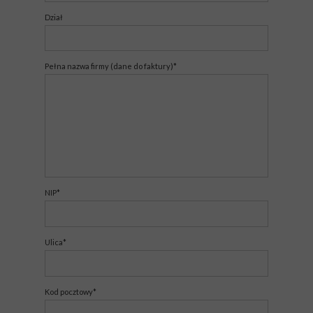
Dział
Pełna nazwa firmy (dane do faktury)*
NIP*
Ulica*
Kod pocztowy*