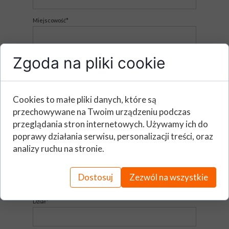
Miejscowość*
Imię i nazwisko (Osoba zgłaszająca)*
Zgoda na pliki cookie
E - mail*
Cookies to małe pliki danych, które są
przechowywane na Twoim urządzeniu podczas
przeglądania stron internetowych. Używamy ich do
Telefon*
poprawy działania serwisu, personalizacji treści, oraz
analizy ruchu na stronie.
Stanowisko*
Dostosuj
Zezwól na wszystkie
Dział*