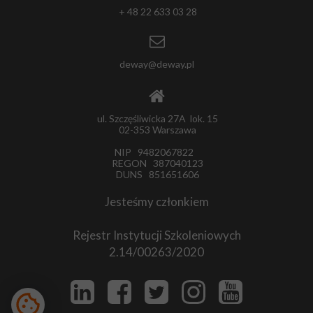
+ 48 22 633 03 28
deway@deway.pl
ul. Szczęśliwicka 27A lok. 15
02-353 Warszawa
NIP 9482067822
REGON 387040123
DUNS 851651606
Jesteśmy członkiem
Rejestr Instytucji Szkoleniowych
2.14/00263/2020