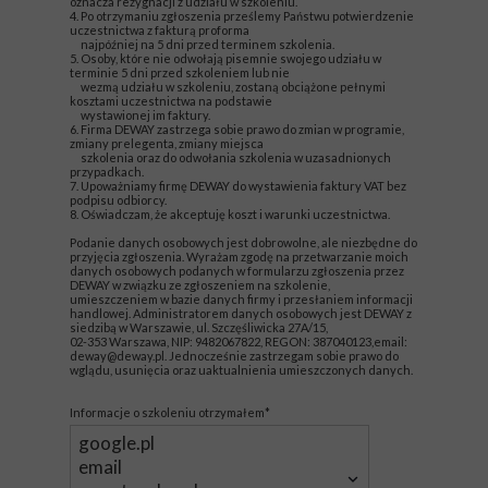
oznacza rezygnacji z udziału w szkoleniu.
4. Po otrzymaniu zgłoszenia prześlemy Państwu potwierdzenie
uczestnictwa z fakturą proforma
najpóźniej na 5 dni przed terminem szkolenia.
5. Osoby, które nie odwołają pisemnie swojego udziału w
terminie 5 dni przed szkoleniem lub nie
wezmą udziału w szkoleniu, zostaną obciążone pełnymi
kosztami uczestnictwa na podstawie
wystawionej im faktury.
6. Firma DEWAY zastrzega sobie prawo do zmian w programie,
zmiany prelegenta, zmiany miejsca
szkolenia oraz do odwołania szkolenia w uzasadnionych
przypadkach.
7. Upoważniamy firmę DEWAY do wystawienia faktury VAT bez
podpisu odbiorcy.
8. Oświadczam, że akceptuję koszt i warunki uczestnictwa.
Podanie danych osobowych jest dobrowolne, ale niezbędne do
przyjęcia zgłoszenia. Wyrażam zgodę na przetwarzanie moich
danych osobowych podanych w formularzu zgłoszenia przez
DEWAY w związku ze zgłoszeniem na szkolenie,
umieszczeniem w bazie danych firmy i przesłaniem informacji
handlowej. Administratorem danych osobowych jest DEWAY z
siedzibą w Warszawie, ul. Szczęśliwicka 27A/15,
02-353 Warszawa, NIP: 9482067822, REGON: 387040123,email:
deway@deway.pl. Jednocześnie zastrzegam sobie prawo do
wglądu, usunięcia oraz uaktualnienia umieszczonych danych.
Informacje o szkoleniu otrzymałem*