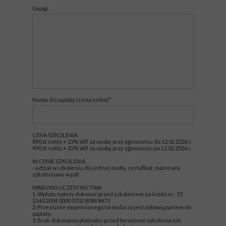
Uwagi
Kwota do zapłaty (cena netto)*
CENA SZKOLENIA
890 zł netto + 23% VAT za osobę przy zgłoszeniu do 12.02.2026 r.
990 zł netto + 23% VAT za osobę przy zgłoszeniu po 12.02.2026 r.
W CENIE SZKOLENIA
- udział w szkoleniu dla jednej osoby, certyfikat, materiały
szkoleniowe w pdf
WARUNKI UCZESTNICTWA
1. Wpłaty należy dokonać przed szkoleniem na konto nr: 53
1140 2004 0000 3702 8044 8473
2. Przesłanie wypełnionego formularza jest zobowiązaniem do
zapłaty.
3. Brak dokonania płatności przed terminem szkolenia nie