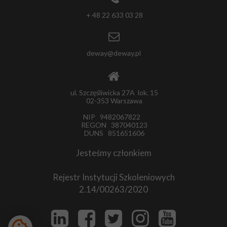
+ 48 22 633 03 28
deway@deway.pl
ul. Szczęśliwicka 27A lok. 15
02-353 Warszawa
NIP 9482067822
REGON 387040123
DUNS 851651606
Jesteśmy członkiem
Rejestr Instytucji Szkoleniowych
2.14/00263/2020