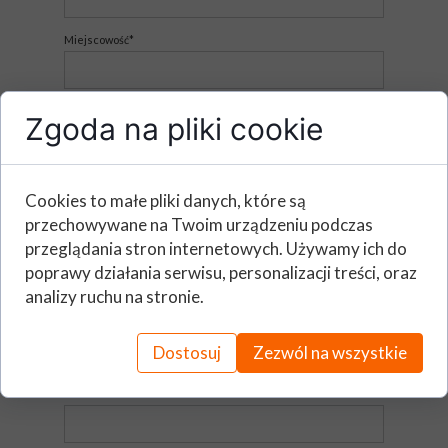
Miejscowość*
Imię i nazwisko (Osoba zgłaszająca)*
Zgoda na pliki cookie
E - mail*
Cookies to małe pliki danych, które są
przechowywane na Twoim urządzeniu podczas
przeglądania stron internetowych. Używamy ich do
Telefon*
poprawy działania serwisu, personalizacji treści, oraz
analizy ruchu na stronie.
Stanowisko*
Dostosuj
Zezwól na wszystkie
Dział*