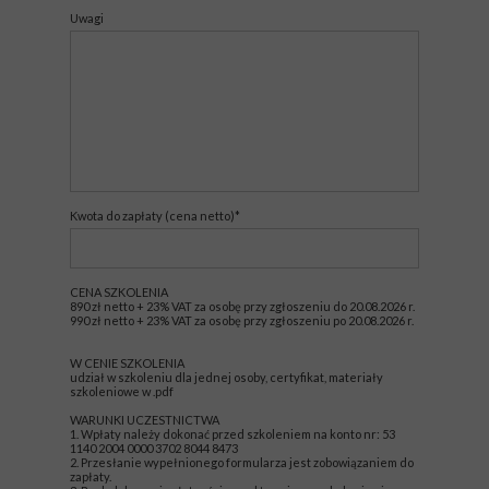
Uwagi
Kwota do zapłaty (cena netto)*
CENA SZKOLENIA
890 zł netto + 23% VAT za osobę przy zgłoszeniu do 20.08.2026 r.
990 zł netto + 23% VAT za osobę przy zgłoszeniu po 20.08.2026 r.
W CENIE SZKOLENIA
udział w szkoleniu dla jednej osoby, certyfikat, materiały
szkoleniowe w .pdf
WARUNKI UCZESTNICTWA
1. Wpłaty należy dokonać przed szkoleniem na konto nr: 53
1140 2004 0000 3702 8044 8473
2. Przesłanie wypełnionego formularza jest zobowiązaniem do
zapłaty.