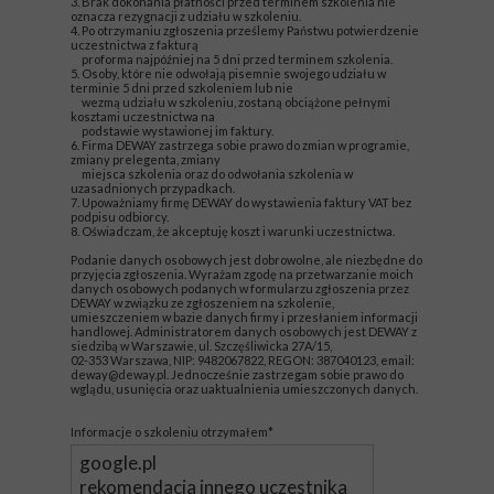
3. Brak dokonania płatności przed terminem szkolenia nie
oznacza rezygnacji z udziału w szkoleniu.
4. Po otrzymaniu zgłoszenia prześlemy Państwu potwierdzenie
uczestnictwa z fakturą
proforma najpóźniej na 5 dni przed terminem szkolenia.
5. Osoby, które nie odwołają pisemnie swojego udziału w
terminie 5 dni przed szkoleniem lub nie
wezmą udziału w szkoleniu, zostaną obciążone pełnymi
kosztami uczestnictwa na
podstawie wystawionej im faktury.
6. Firma DEWAY zastrzega sobie prawo do zmian w programie,
zmiany prelegenta, zmiany
miejsca szkolenia oraz do odwołania szkolenia w
uzasadnionych przypadkach.
7. Upoważniamy firmę DEWAY do wystawienia faktury VAT bez
podpisu odbiorcy.
8. Oświadczam, że akceptuję koszt i warunki uczestnictwa.
Podanie danych osobowych jest dobrowolne, ale niezbędne do
przyjęcia zgłoszenia. Wyrażam zgodę na przetwarzanie moich
danych osobowych podanych w formularzu zgłoszenia przez
DEWAY w związku ze zgłoszeniem na szkolenie,
umieszczeniem w bazie danych firmy i przesłaniem informacji
handlowej. Administratorem danych osobowych jest DEWAY z
siedzibą w Warszawie, ul. Szczęśliwicka 27A/15,
02-353 Warszawa, NIP: 9482067822, REGON: 387040123, email:
deway@deway.pl. Jednocześnie zastrzegam sobie prawo do
wglądu, usunięcia oraz uaktualnienia umieszczonych danych.
Informacje o szkoleniu otrzymałem*