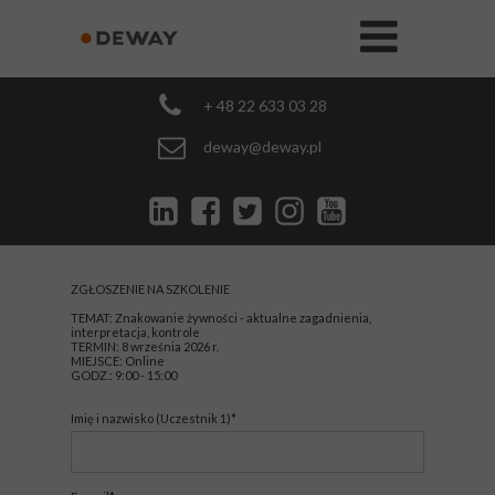
+ 48 22 633 03 28
deway@deway.pl
ZGŁOSZENIE NA SZKOLENIE
TEMAT: Znakowanie żywności - aktualne zagadnienia,
interpretacja, kontrole
TERMIN: 8 września 2026 r.
MIEJSCE: Online
GODZ.: 9:00 - 15:00
Imię i nazwisko (Uczestnik 1)*