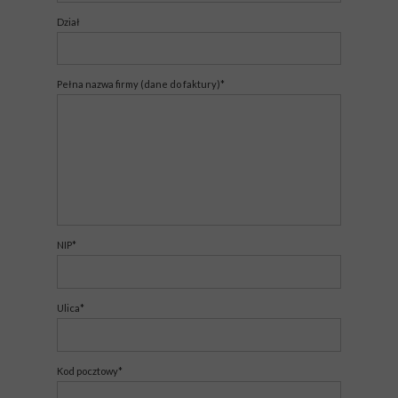
Dział
Pełna nazwa firmy (dane do faktury)*
NIP*
Ulica*
Kod pocztowy*