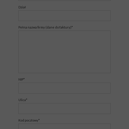
Dział
Pełna nazwa firmy (dane do faktury)*
NIP*
Ulica*
Kod pocztowy*