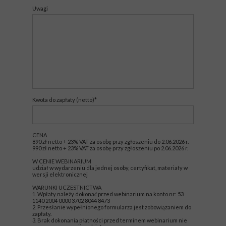
Uwagi
Kwota do zapłaty (netto)*
CENA
890 zł netto + 23% VAT za osobę przy zgłoszeniu do 2.06.2026 r.
990 zł netto + 23% VAT za osobę przy zgłoszeniu po 2.06.2026 r.
W CENIE WEBINARIUM
udział w wydarzeniu dla jednej osoby, certyfikat, materiały w
wersji elektronicznej
WARUNKI UCZESTNICTWA
1. Wpłaty należy dokonać przed webinarium na konto nr: 53
1140 2004 0000 3702 8044 8473
2. Przesłanie wypełnionego formularza jest zobowiązaniem do
zapłaty.
3. Brak dokonania płatności przed terminem webinarium nie