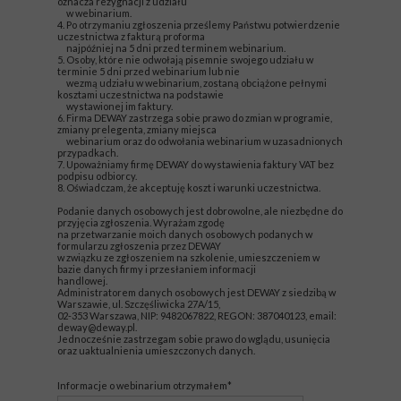
oznacza rezygnacji z udziału
w webinarium.
4. Po otrzymaniu zgłoszenia prześlemy Państwu potwierdzenie
uczestnictwa z fakturą proforma
najpóźniej na 5 dni przed terminem webinarium.
5. Osoby, które nie odwołają pisemnie swojego udziału w
terminie 5 dni przed webinarium lub nie
wezmą udziału w webinarium, zostaną obciążone pełnymi
kosztami uczestnictwa na podstawie
wystawionej im faktury.
6. Firma DEWAY zastrzega sobie prawo do zmian w programie,
zmiany prelegenta, zmiany miejsca
webinarium oraz do odwołania webinarium w uzasadnionych
przypadkach.
7. Upoważniamy firmę DEWAY do wystawienia faktury VAT bez
podpisu odbiorcy.
8. Oświadczam, że akceptuję koszt i warunki uczestnictwa.
Podanie danych osobowych jest dobrowolne, ale niezbędne do
przyjęcia zgłoszenia. Wyrażam zgodę
na przetwarzanie moich danych osobowych podanych w
formularzu zgłoszenia przez DEWAY
w związku ze zgłoszeniem na szkolenie, umieszczeniem w
bazie danych firmy i przesłaniem informacji
handlowej.
Administratorem danych osobowych jest DEWAY z siedzibą w
Warszawie, ul. Szczęśliwicka 27A/15,
02-353 Warszawa, NIP: 9482067822, REGON: 387040123, email:
deway@deway.pl.
Jednocześnie zastrzegam sobie prawo do wglądu, usunięcia
oraz uaktualnienia umieszczonych danych.
Informacje o webinarium otrzymałem*