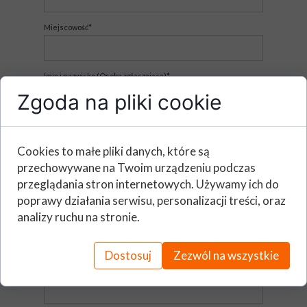
Miejscowość*
Imię i nazwisko (Osoba zgłaszająca)*
Zgoda na pliki cookie
E - mail*
Cookies to małe pliki danych, które są
przechowywane na Twoim urządzeniu podczas
Telefon*
przeglądania stron internetowych. Używamy ich do
poprawy działania serwisu, personalizacji treści, oraz
analizy ruchu na stronie.
Stanowisko*
Dostosuj
Zezwól na wszystkie
Dział*