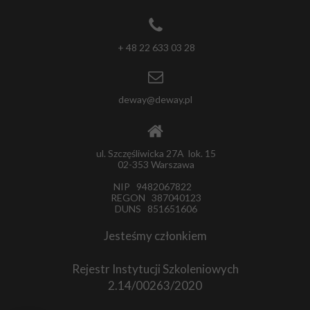
+ 48 22 633 03 28
deway@deway.pl
ul. Szczęśliwicka 27A lok. 15
02-353 Warszawa
NIP 9482067822
REGON 387040123
DUNS 851651606
Jesteśmy członkiem
Rejestr Instytucji Szkoleniowych
2.14/00263/2020