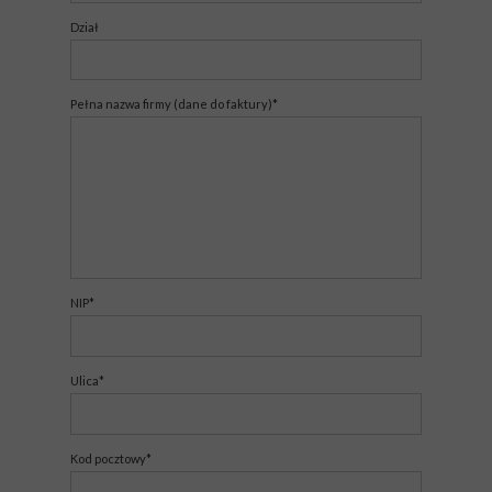
Dział
Pełna nazwa firmy (dane do faktury)*
NIP*
Ulica*
Kod pocztowy*