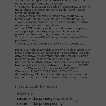
3. Brak dokonania płatności przed terminem szkolenia nie
oznacza rezygnacji z udziału w szkoleniu.
4. Po otrzymaniu zgłoszenia prześlemy Państwu potwierdzenie
uczestnictwa z fakturą proforma najpóźniej na 5 dni przed
terminem szkolenia.
5. Osoby, które nie odwołają pisemnie swojego udziału w
terminie 5 dni przed szkoleniem lub nie wezmą udziału w
szkoleniu, zostaną obciążone pełnymi kosztami uczestnictwa
na podstawie wystawionej im faktury.
6. Firma DEWAY zastrzega sobie prawo do zmian w programie,
zmiany prelegenta, zmiany miejsca szkolenia oraz do
odwołania szkolenia w uzasadnionych przypadkach.
7. Upoważniamy firmę DEWAY do wystawienia faktury VAT bez
podpisu odbiorcy.
8. Oświadczam, że akceptuję koszt i warunki uczestnictwa.
Podanie danych osobowych jest dobrowolne, ale niezbędne do
przyjęcia zgłoszenia. Wyrażam zgodę na przetwarzanie moich
danych osobowych podanych w formularzu zgłoszenia przez
DEWAY w związku ze zgłoszeniem na szkolenie,
umieszczeniem w bazie danych firmy i przesłaniem informacji
handlowej. Administratorem danych osobowych jest DEWAY z
siedzibą w Warszawie, ul. Szczęśliwicka 27A/15,02-353
Warszawa, NIP: 9482067822, REGON: 387040123,email:
deway@deway.pl. Jednocześnie zastrzegam sobie prawo do
wglądu, usunięcia oraz uaktualnienia umieszczonych danych.
Informacje o szkoleniu otrzymałem*