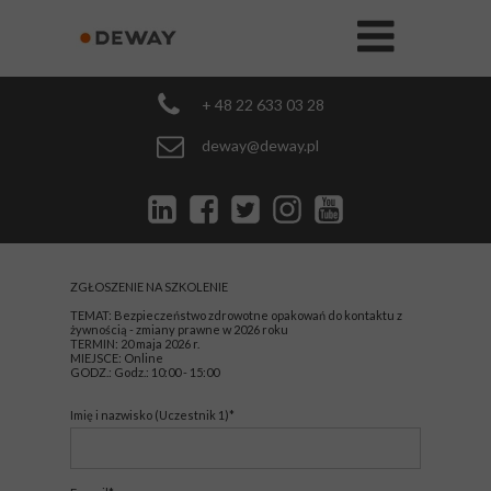
+ 48 22 633 03 28
deway@deway.pl
ZGŁOSZENIE NA SZKOLENIE
TEMAT: Bezpieczeństwo zdrowotne opakowań do kontaktu z
żywnością - zmiany prawne w 2026 roku
TERMIN: 20 maja 2026 r.
MIEJSCE: Online
GODZ.: Godz.: 10:00 - 15:00
Imię i nazwisko (Uczestnik 1)*