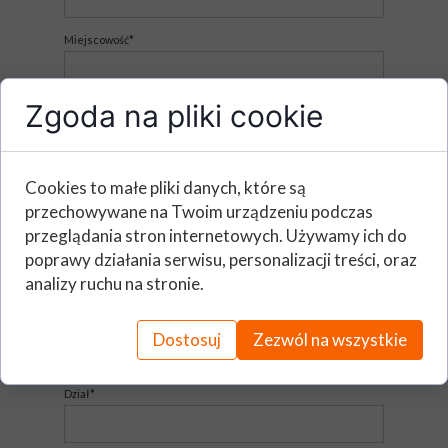
Miejscowość*
Zgoda na pliki cookie
Imię i nazwisko (Osoba zgłaszająca)*
E - mail*
Cookies to małe pliki danych, które są
przechowywane na Twoim urządzeniu podczas
przeglądania stron internetowych. Używamy ich do
Telefon*
poprawy działania serwisu, personalizacji treści, oraz
analizy ruchu na stronie.
Stanowisko*
Dostosuj
Zezwól na wszystkie
Dział*