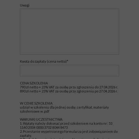
Uwagi
Kwota do zapłaty (cena netto)*
CENA SZKOLENIA
790 zł netto + 23% VAT za osobę przy zgłoszeniu do 27.04.2026 r.
890 zł netto + 23% VAT za osobę przy zgłoszeniu po 27.04.2026 r.
W CENIE SZKOLENIA
udział w szkoleniu dla jednej osoby, certyfikat, materiały
szkoleniowe w .pdf
WARUNKI UCZESTNICTWA
1. Wpłaty należy dokonać przed szkoleniem na konto nr: 53
1140 2004 0000 3702 8044 8473
2. Przesłanie wypełnionego formularza jest zobowiązaniem do
zapłaty.