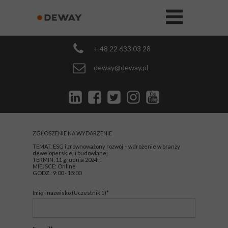
+ 48 22 633 03 28
deway@deway.pl
ZGŁOSZENIE NA WYDARZENIE
TEMAT: ESG i zrównoważony rozwój – wdrożenie w branży
deweloperskiej i budowlanej
TERMIN: 11 grudnia 2024 r.
MIEJSCE: Online
GODZ.: 9:00 - 15:00
Imię i nazwisko (Uczestnik 1)*