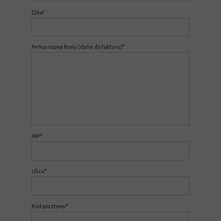
Dział
Pełna nazwa firmy (dane do faktury)*
NIP*
Ulica*
Kod pocztowy*