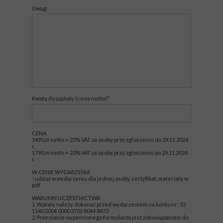
Uwagi
Kwota do zapłaty (cena netto)*
CENA
1490 zł netto + 23% VAT za osobę przy zgłoszeniu do 29.11.2024
r.
1790 zł netto + 23% VAT za osobę przy zgłoszeniu po 29.11.2024
r.
W CENIE WYDARZENIA
- udział w wydarzeniu dla jednej osoby, certyfikat, materiały w
pdf
WARUNKI UCZESTNICTWA
1. Wpłaty należy dokonać przed wydarzeniem na konto nr: 53
1140 2004 0000 3702 8044 8473
2. Przesłanie wypełnionego formularza jest zobowiązaniem do