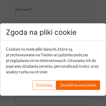
Miejscowość*
Imię i nazwisko (Osoba zgłaszająca)*
Zgoda na pliki cookie
E - mail*
Cookies to małe pliki danych, które są
przechowywane na Twoim urządzeniu podczas
przeglądania stron internetowych. Używamy ich do
Telefon*
poprawy działania serwisu, personalizacji treści, oraz
analizy ruchu na stronie.
Stanowisko*
Dostosuj
Zezwól na wszystkie
Dział*