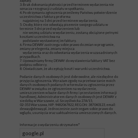
zapłaty.
3. Brak dokonania płatności przed terminem wydarzenia nie
oznacza rezygnacji z udziału w spotkaniu.
4. Po otrzymaniu zgłoszenia prześlemy Państwu potwierdzenie
uczestnictwa z fakturą proforma
najpóźniej na 5 dni przed terminem wydarzenia.
5. Osoby, które nie odwołają pisemnie swojego udziału w
terminie 5 dni przed wydarzeniem lub
nie wezmą udziału w wydarzeniu, zostaną obciążone pełnymi
kosztami uczestnictwa na
podstawie wystawionej im faktury.
6. Firma DEWAY zastrzega sobie prawo do zmian w programie,
zmiany prelegenta, zmiany miejsca
wydarzenia oraz do odwołania wydarzenia w uzasadnionych
przypadkach.
7. Upoważniamy firmę DEWAY do wystawienia faktury VAT bez
podpisu odbiorcy.
8. Oświadczam, że akceptuję koszt i warunki uczestnictwa.
Podanie danych osobowych jest dobrowolne, ale niezbędne do
przyjęcia zgłoszenia. Wyrażam zgodę na przetwarzanie moich
danych osobowych podanych w formularzu zgłoszenia przez
DEWAY w związku ze zgłoszeniem na wydarzenie,
umieszczeniem w bazie danych firmy i przesłaniem informacji
handlowej. Administratorem danych osobowych jest DEWAY z
siedzibą w Warszawie, ul. Szczęśliwicka 27A/15,
02-353 Warszawa, NIP: 9482067822, REGON: 387040123, email:
deway@deway.pl. Jednocześnie zastrzegam sobie prawo do
wglądu, usunięcia oraz uaktualnienia umieszczonych danych.
Informacje o wydarzeniu otrzymałem*