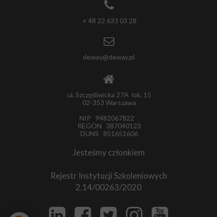
+ 48 22 633 03 28
deway@deway.pl
ul. Szczęśliwicka 27A lok. 15
02-353 Warszawa
NIP 9482067822
REGON 387040123
DUNS 851651606
Jesteśmy członkiem
Rejestr Instytucji Szkoleniowych
2.14/00263/2020