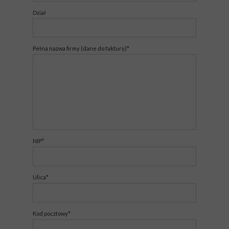
Dział
Pełna nazwa firmy (dane do faktury)*
NIP*
Ulica*
Kod pocztowy*