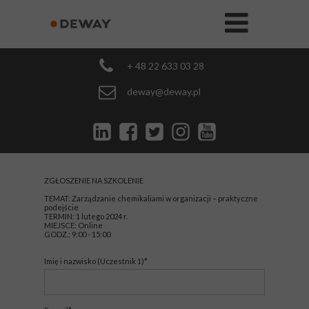
+ 48 22 633 03 28
deway@deway.pl
ZGŁOSZENIE NA SZKOLENIE
TEMAT: Zarządzanie chemikaliami w organizacji – praktyczne
podejście
TERMIN: 1 lutego 2024 r.
MIEJSCE: Online
GODZ.: 9:00 - 15:00
Imię i nazwisko (Uczestnik 1)*