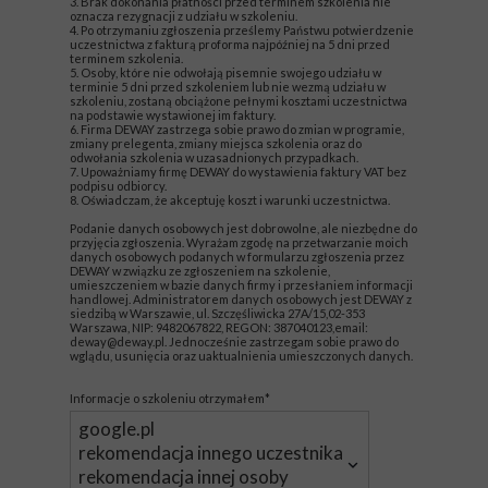
3. Brak dokonania płatności przed terminem szkolenia nie
oznacza rezygnacji z udziału w szkoleniu.
4. Po otrzymaniu zgłoszenia prześlemy Państwu potwierdzenie
uczestnictwa z fakturą proforma najpóźniej na 5 dni przed
terminem szkolenia.
5. Osoby, które nie odwołają pisemnie swojego udziału w
terminie 5 dni przed szkoleniem lub nie wezmą udziału w
szkoleniu, zostaną obciążone pełnymi kosztami uczestnictwa
na podstawie wystawionej im faktury.
6. Firma DEWAY zastrzega sobie prawo do zmian w programie,
zmiany prelegenta, zmiany miejsca szkolenia oraz do
odwołania szkolenia w uzasadnionych przypadkach.
7. Upoważniamy firmę DEWAY do wystawienia faktury VAT bez
podpisu odbiorcy.
8. Oświadczam, że akceptuję koszt i warunki uczestnictwa.
Podanie danych osobowych jest dobrowolne, ale niezbędne do
przyjęcia zgłoszenia. Wyrażam zgodę na przetwarzanie moich
danych osobowych podanych w formularzu zgłoszenia przez
DEWAY w związku ze zgłoszeniem na szkolenie,
umieszczeniem w bazie danych firmy i przesłaniem informacji
handlowej. Administratorem danych osobowych jest DEWAY z
siedzibą w Warszawie, ul. Szczęśliwicka 27A/15,02-353
Warszawa, NIP: 9482067822, REGON: 387040123,email:
deway@deway.pl. Jednocześnie zastrzegam sobie prawo do
wglądu, usunięcia oraz uaktualnienia umieszczonych danych.
Informacje o szkoleniu otrzymałem*