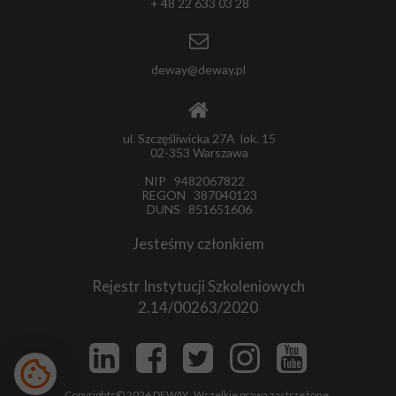
+ 48 22 633 03 28
deway@deway.pl
ul. Szczęśliwicka 27A lok. 15
02-353 Warszawa
NIP 9482067822
REGON 387040123
DUNS 851651606
Jesteśmy członkiem
Rejestr Instytucji Szkoleniowych
2.14/00263/2020
Copyrights© 2026 DEWAY. Wszelkie prawa zastrzeżone.