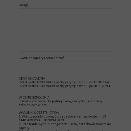
Uwagi
Kwota do zapłaty (cena netto)*
CENA SZKOLENIA
899 zł netto + 23% VAT za osobę przy zgłoszeniu do 18.01.2024 r.
999 zł netto + 23% VAT za osobę przy zgłoszeniu po 18.01.2024 r.
W CENIE SZKOLENIA
udział w szkoleniu dla jednej osoby, certyfikat, materiały
szkoleniowe w .pdf
WARUNKI UCZESTNICTWA
1. Wpłaty należy dokonać przed szkoleniem na konto nr: 53
1140 2004 0000 3702 8044 8473
2. Przesłanie wypełnionego formularza jest zobowiązaniem do
zapłaty.