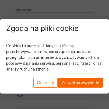
Miejscowość*
Zgoda na pliki cookie
Imię i nazwisko (Osoba zgłaszająca)*
E - mail*
Cookies to małe pliki danych, które są
przechowywane na Twoim urządzeniu podczas
przeglądania stron internetowych. Używamy ich do
Telefon*
poprawy działania serwisu, personalizacji treści, oraz
analizy ruchu na stronie.
Stanowisko*
Dostosuj
Zezwól na wszystkie
Dział*