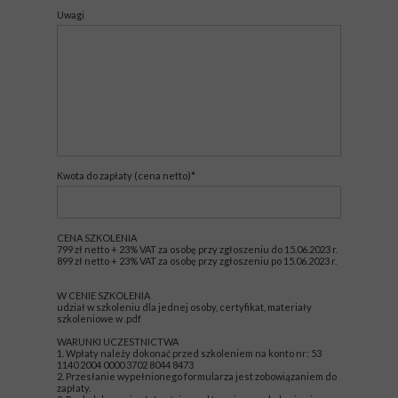
Uwagi
Kwota do zapłaty (cena netto)*
CENA SZKOLENIA
799 zł netto + 23% VAT za osobę przy zgłoszeniu do 15.06.2023 r.
899 zł netto + 23% VAT za osobę przy zgłoszeniu po 15.06.2023 r.
W CENIE SZKOLENIA
udział w szkoleniu dla jednej osoby, certyfikat, materiały
szkoleniowe w .pdf
WARUNKI UCZESTNICTWA
1. Wpłaty należy dokonać przed szkoleniem na konto nr: 53
1140 2004 0000 3702 8044 8473
2. Przesłanie wypełnionego formularza jest zobowiązaniem do
zapłaty.