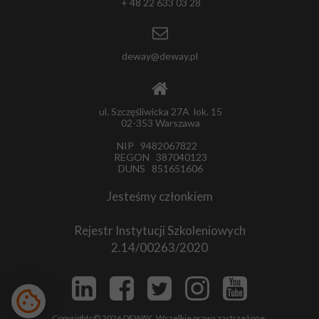
+ 48 22 633 03 28
deway@deway.pl
ul. Szczęśliwicka 27A lok. 15
02-353 Warszawa
NIP 9482067822
REGON 387040123
DUNS 851651606
Jesteśmy członkiem
Rejestr Instytucji Szkoleniowych
2.14/00263/2020
Copyrights© 2026 DEWAY. Wszelkie prawa zastrzeżone.