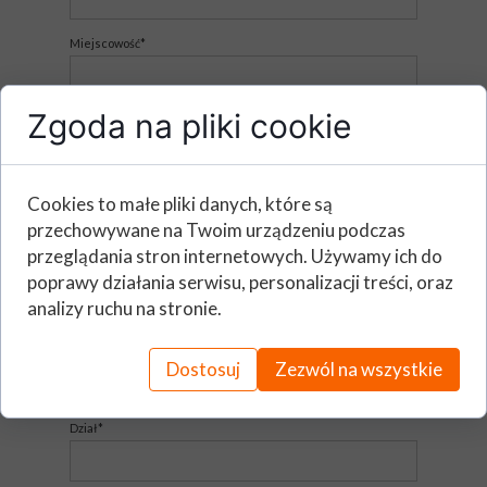
Miejscowość*
Zgoda na pliki cookie
Imię i nazwisko (Osoba zgłaszająca)*
E - mail*
Cookies to małe pliki danych, które są
przechowywane na Twoim urządzeniu podczas
przeglądania stron internetowych. Używamy ich do
Telefon*
poprawy działania serwisu, personalizacji treści, oraz
analizy ruchu na stronie.
Stanowisko*
Dostosuj
Zezwól na wszystkie
Dział*