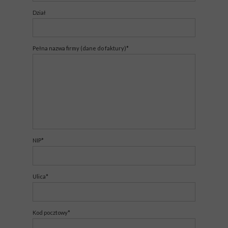
Dział
Pełna nazwa firmy (dane do faktury)*
NIP*
Ulica*
Kod pocztowy*