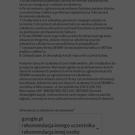
3. Brak dokonania płatności przed terminem szkolenia nie
oznacza rezygnacji z udziału w szkoleniu.
4. Po otrzymaniu zgłoszenia prześlemy Państwu potwierdzenie
uczestnictwa z fakturą proforma najpóźniej na 5 dni przed
terminem szkolenia.
5. Osoby, które nie odwołają pisemnie swojego udziału w
terminie 5 dni przed szkoleniem lub nie wezmą udziału w
szkoleniu, zostaną obciążone pełnymi kosztami uczestnictwa
na podstawie wystawionej im faktury.
6. Firma DEWAY zastrzega sobie prawo do zmian w programie,
zmiany prelegenta, zmiany miejsca szkolenia oraz do
odwołania szkolenia w uzasadnionych przypadkach.
7. Upoważniamy firmę DEWAY do wystawienia faktury VAT bez
podpisu odbiorcy.
8. Oświadczam, że akceptuję koszt i warunki uczestnictwa.
Podanie danych osobowych jest dobrowolne, ale niezbędne do
przyjęcia zgłoszenia. Wyrażam zgodę na przetwarzanie moich
danych osobowych podanych w formularzu zgłoszenia przez
DEWAY w związku ze zgłoszeniem na szkolenie,
umieszczeniem w bazie danych firmy i przesłaniem informacji
handlowej. Administratorem danych osobowych jest DEWAY z
siedzibą w Warszawie, ul. Szczęśliwicka 27A/15,02-353
Warszawa, NIP: 9482067822, REGON: 387040123,email:
deway@deway.pl. Jednocześnie zastrzegam sobie prawo do
wglądu, usunięcia oraz uaktualnienia umieszczonych danych.
Informacje o szkoleniu otrzymałem*