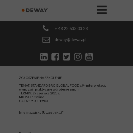
+ 48 22 633 03 28
deway@deway.pl
ZGŁOSZENIE NA SZKOLENIE
TEMAT: STANDARD BRC GLOBAL FOOD v.9 - interpretacja
wymagań i praktyczne wdrożenie zmian
TERMIN: 29 czerwca 2023 r.
MIEJSCE: Online
GODZ.: 9:00 - 15:00
Imię i nazwisko (Uczestnik 1)*