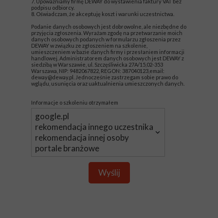
7. Upoważniamy firmę DEWAY do wystawienia faktury VAT bez
podpisu odbiorcy.
8. Oświadczam, że akceptuję koszt i warunki uczestnictwa.
Podanie danych osobowych jest dobrowolne, ale niezbędne do
przyjęcia zgłoszenia. Wyrażam zgodę na przetwarzanie moich
danych osobowych podanych w formularzu zgłoszenia przez
DEWAY w związku ze zgłoszeniem na szkolenie,
umieszczeniem w bazie danych firmy i przesłaniem informacji
handlowej. Administratorem danych osobowych jest DEWAY z
siedzibą w Warszawie, ul. Szczęśliwicka 27A/15,02-353
Warszawa, NIP: 9482067822, REGON: 387040123,email:
deway@deway.pl. Jednocześnie zastrzegam sobie prawo do
wglądu, usunięcia oraz uaktualnienia umieszczonych danych.
Informacje o szkoleniu otrzymałem
Wyślij