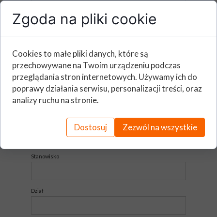
Zgoda na pliki cookie
Miejscowość
Cookies to małe pliki danych, które są
Imię i nazwisko (Osoba zgłaszająca)
przechowywane na Twoim urządzeniu podczas
przeglądania stron internetowych. Używamy ich do
poprawy działania serwisu, personalizacji treści, oraz
E - mail
analizy ruchu na stronie.
Telefon
Dostosuj
Zezwól na wszystkie
Stanowisko
Dział