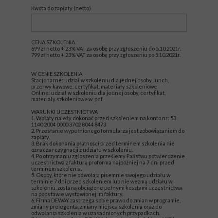
Kwota do zapłaty (netto)
CENA SZKOLENIA
699 zł netto + 23% VAT za osobę przy zgłoszeniu do 5.10.2021r.
799 zł netto + 23% VAT za osobę przy zgłoszeniu po 5.10.2021r.
W CENIE SZKOLENIA
Stacjonarne: udział w szkoleniu dla jednej osoby, lunch,
przerwy kawowe, certyfikat, materiały szkoleniowe
Online: udział w szkoleniu dla jednej osoby, certyfikat,
materiały szkoleniowe w .pdf
WARUNKI UCZESTNICTWA
1. Wpłaty należy dokonać przed szkoleniem na konto nr: 53
1140 2004 0000 3702 8044 8473
2. Przesłanie wypełnionego formularza jest zobowiązaniem do
zapłaty.
3. Brak dokonania płatności przed terminem szkolenia nie
oznacza rezygnacji z udziału w szkoleniu.
4. Po otrzymaniu zgłoszenia prześlemy Państwu potwierdzenie
uczestnictwa z fakturą proforma najpóźniej na 7 dni przed
terminem szkolenia.
5. Osoby, które nie odwołają pisemnie swojego udziału w
terminie 7 dni przed szkoleniem lub nie wezmą udziału w
szkoleniu, zostaną obciążone pełnymi kosztami uczestnictwa
na podstawie wystawionej im faktury.
6. Firma DEWAY zastrzega sobie prawo do zmian w programie,
zmiany prelegenta, zmiany miejsca szkolenia oraz do
odwołania szkolenia w uzasadnionych przypadkach.