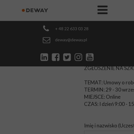
+ 48 22 633 03 28
deway@deway.pl
ZGŁOSZENIE NA SZK
TEMAT: Umowy o robot
TERMIN: 29 - 30 wrześ
MIEJSCE: Online
CZAS: I dzień 9:00 - 15
Imię i nazwisko (Uczes