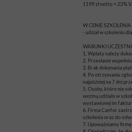
1199 zł netto + 23% V
W CENIE SZKOLENIA
- udział w szkoleniu dl
WARUNKI UCZESTN
1. Wpłaty należy dok
2. Przesłanie wypełni
3. Brak dokonania płat
4. Po otrzymaniu zgło
najpóźniej na 7 dni pr
5. Osoby, które nie od
wezmą udziału w szkol
wystawionej im faktur
6. Firma Canfor zastr
szkolenia oraz do odw
7. Upoważniamy firmę 
8. Oświadczam, że akce