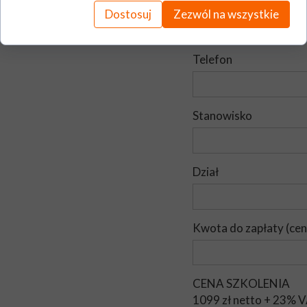
E - mail
Dostosuj
Zezwól na wszystkie
Telefon
Stanowisko
Dział
Kwota do zapłaty (ce
CENA SZKOLENIA
1099 zł netto + 23% V